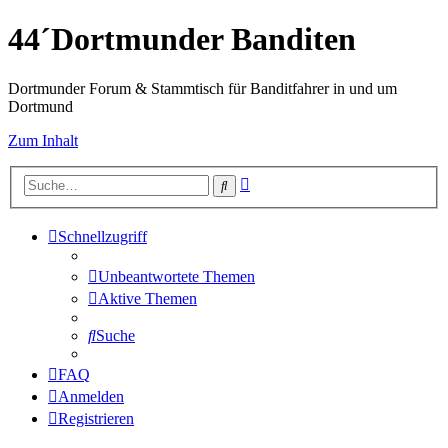
44´Dortmunder Banditen
Dortmunder Forum & Stammtisch für Banditfahrer in und um
Dortmund
Zum Inhalt
Erweiterte
Suche
Suche
Schnellzugriff
Unbeantwortete Themen
Aktive Themen
Suche
FAQ
Anmelden
Registrieren