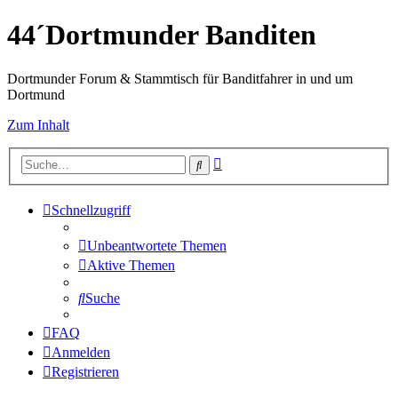
44´Dortmunder Banditen
Dortmunder Forum & Stammtisch für Banditfahrer in und um
Dortmund
Zum Inhalt
Erweiterte
Suche
Suche
Schnellzugriff
Unbeantwortete Themen
Aktive Themen
Suche
FAQ
Anmelden
Registrieren