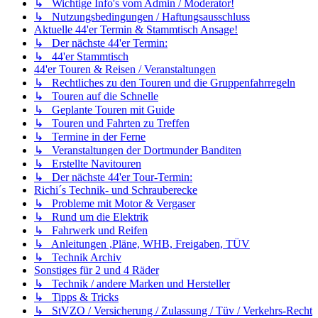
↳ Wichtige Info's vom Admin / Moderator!
↳ Nutzungsbedingungen / Haftungsausschluss
Aktuelle 44'er Termin & Stammtisch Ansage!
↳ Der nächste 44'er Termin:
↳ 44'er Stammtisch
44'er Touren & Reisen / Veranstaltungen
↳ Rechtliches zu den Touren und die Gruppenfahrregeln
↳ Touren auf die Schnelle
↳ Geplante Touren mit Guide
↳ Touren und Fahrten zu Treffen
↳ Termine in der Ferne
↳ Veranstaltungen der Dortmunder Banditen
↳ Erstellte Navitouren
↳ Der nächste 44'er Tour-Termin:
Richi´s Technik- und Schrauberecke
↳ Probleme mit Motor & Vergaser
↳ Rund um die Elektrik
↳ Fahrwerk und Reifen
↳ Anleitungen ,Pläne, WHB, Freigaben, TÜV
↳ Technik Archiv
Sonstiges für 2 und 4 Räder
↳ Technik / andere Marken und Hersteller
↳ Tipps & Tricks
↳ StVZO / Versicherung / Zulassung / Tüv / Verkehrs-Recht