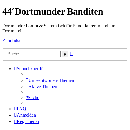
44´Dortmunder Banditen
Dortmunder Forum & Stammtisch für Banditfahrer in und um
Dortmund
Zum Inhalt
Erweiterte
Suche
Suche
Schnellzugriff
Unbeantwortete Themen
Aktive Themen
Suche
FAQ
Anmelden
Registrieren