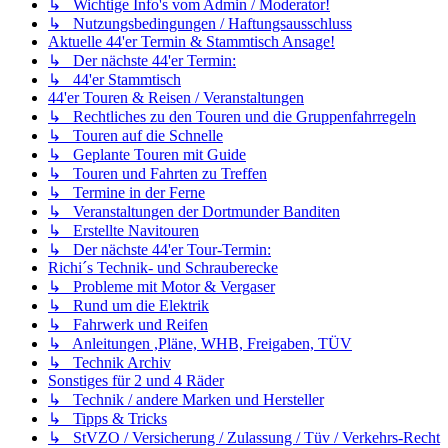
↳ Wichtige Info's vom Admin / Moderator!
↳ Nutzungsbedingungen / Haftungsausschluss
Aktuelle 44'er Termin & Stammtisch Ansage!
↳ Der nächste 44'er Termin:
↳ 44'er Stammtisch
44'er Touren & Reisen / Veranstaltungen
↳ Rechtliches zu den Touren und die Gruppenfahrregeln
↳ Touren auf die Schnelle
↳ Geplante Touren mit Guide
↳ Touren und Fahrten zu Treffen
↳ Termine in der Ferne
↳ Veranstaltungen der Dortmunder Banditen
↳ Erstellte Navitouren
↳ Der nächste 44'er Tour-Termin:
Richi´s Technik- und Schrauberecke
↳ Probleme mit Motor & Vergaser
↳ Rund um die Elektrik
↳ Fahrwerk und Reifen
↳ Anleitungen ,Pläne, WHB, Freigaben, TÜV
↳ Technik Archiv
Sonstiges für 2 und 4 Räder
↳ Technik / andere Marken und Hersteller
↳ Tipps & Tricks
↳ StVZO / Versicherung / Zulassung / Tüv / Verkehrs-Recht