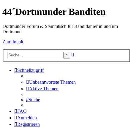
44´Dortmunder Banditen
Dortmunder Forum & Stammtisch für Banditfahrer in und um
Dortmund
Zum Inhalt
Erweiterte
Suche
Suche
Schnellzugriff
Unbeantwortete Themen
Aktive Themen
Suche
FAQ
Anmelden
Registrieren