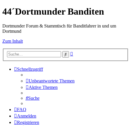
44´Dortmunder Banditen
Dortmunder Forum & Stammtisch für Banditfahrer in und um
Dortmund
Zum Inhalt
Erweiterte
Suche
Suche
Schnellzugriff
Unbeantwortete Themen
Aktive Themen
Suche
FAQ
Anmelden
Registrieren