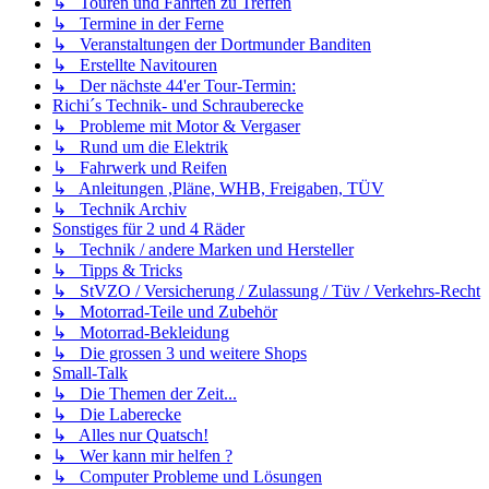
↳ Touren und Fahrten zu Treffen
↳ Termine in der Ferne
↳ Veranstaltungen der Dortmunder Banditen
↳ Erstellte Navitouren
↳ Der nächste 44'er Tour-Termin:
Richi´s Technik- und Schrauberecke
↳ Probleme mit Motor & Vergaser
↳ Rund um die Elektrik
↳ Fahrwerk und Reifen
↳ Anleitungen ,Pläne, WHB, Freigaben, TÜV
↳ Technik Archiv
Sonstiges für 2 und 4 Räder
↳ Technik / andere Marken und Hersteller
↳ Tipps & Tricks
↳ StVZO / Versicherung / Zulassung / Tüv / Verkehrs-Recht
↳ Motorrad-Teile und Zubehör
↳ Motorrad-Bekleidung
↳ Die grossen 3 und weitere Shops
Small-Talk
↳ Die Themen der Zeit...
↳ Die Laberecke
↳ Alles nur Quatsch!
↳ Wer kann mir helfen ?
↳ Computer Probleme und Lösungen