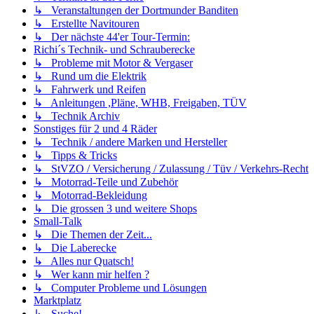
↳ Veranstaltungen der Dortmunder Banditen
↳ Erstellte Navitouren
↳ Der nächste 44'er Tour-Termin:
Richi´s Technik- und Schrauberecke
↳ Probleme mit Motor & Vergaser
↳ Rund um die Elektrik
↳ Fahrwerk und Reifen
↳ Anleitungen ,Pläne, WHB, Freigaben, TÜV
↳ Technik Archiv
Sonstiges für 2 und 4 Räder
↳ Technik / andere Marken und Hersteller
↳ Tipps & Tricks
↳ StVZO / Versicherung / Zulassung / Tüv / Verkehrs-Recht
↳ Motorrad-Teile und Zubehör
↳ Motorrad-Bekleidung
↳ Die grossen 3 und weitere Shops
Small-Talk
↳ Die Themen der Zeit...
↳ Die Laberecke
↳ Alles nur Quatsch!
↳ Wer kann mir helfen ?
↳ Computer Probleme und Lösungen
Marktplatz
↳ Suche!