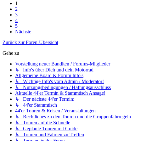
1
2
3
4
5
Nächste
Zurück zur Foren-Übersicht
Gehe zu
Vorstellung neuer Banditen / Forums-Mitglieder
↳ Info's über Dich und dein Motorrad
Allgemeine Board & Forum Info's
↳ Wichtige Info's vom Admin / Moderator!
↳ Nutzungsbedingungen / Haftungsausschluss
Aktuelle 44'er Termin & Stammtisch Ansage!
↳ Der nächste 44'er Termin:
↳ 44'er Stammtisch
44'er Touren & Reisen / Veranstaltungen
↳ Rechtliches zu den Touren und die Gruppenfahrregeln
↳ Touren auf die Schnelle
↳ Geplante Touren mit Guide
↳ Touren und Fahrten zu Treffen
↳ Termine in der Ferne