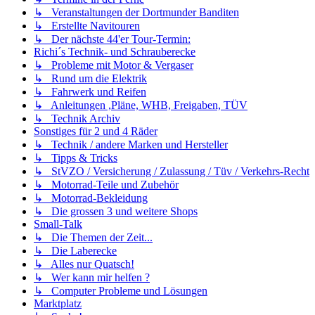
↳ Veranstaltungen der Dortmunder Banditen
↳ Erstellte Navitouren
↳ Der nächste 44'er Tour-Termin:
Richi´s Technik- und Schrauberecke
↳ Probleme mit Motor & Vergaser
↳ Rund um die Elektrik
↳ Fahrwerk und Reifen
↳ Anleitungen ,Pläne, WHB, Freigaben, TÜV
↳ Technik Archiv
Sonstiges für 2 und 4 Räder
↳ Technik / andere Marken und Hersteller
↳ Tipps & Tricks
↳ StVZO / Versicherung / Zulassung / Tüv / Verkehrs-Recht
↳ Motorrad-Teile und Zubehör
↳ Motorrad-Bekleidung
↳ Die grossen 3 und weitere Shops
Small-Talk
↳ Die Themen der Zeit...
↳ Die Laberecke
↳ Alles nur Quatsch!
↳ Wer kann mir helfen ?
↳ Computer Probleme und Lösungen
Marktplatz