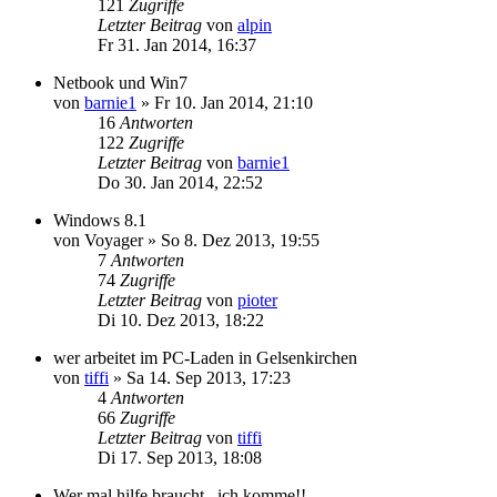
121
Zugriffe
Letzter Beitrag
von
alpin
Fr 31. Jan 2014, 16:37
Netbook und Win7
von
barnie1
»
Fr 10. Jan 2014, 21:10
16
Antworten
122
Zugriffe
Letzter Beitrag
von
barnie1
Do 30. Jan 2014, 22:52
Windows 8.1
von
Voyager
»
So 8. Dez 2013, 19:55
7
Antworten
74
Zugriffe
Letzter Beitrag
von
pioter
Di 10. Dez 2013, 18:22
wer arbeitet im PC-Laden in Gelsenkirchen
von
tiffi
»
Sa 14. Sep 2013, 17:23
4
Antworten
66
Zugriffe
Letzter Beitrag
von
tiffi
Di 17. Sep 2013, 18:08
Wer mal hilfe braucht , ich komme!!