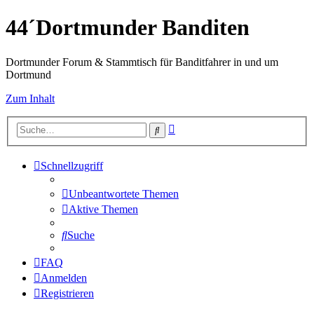
44´Dortmunder Banditen
Dortmunder Forum & Stammtisch für Banditfahrer in und um
Dortmund
Zum Inhalt
Erweiterte
Suche
Suche
Schnellzugriff
Unbeantwortete Themen
Aktive Themen
Suche
FAQ
Anmelden
Registrieren