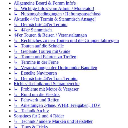
Allgemeine Board & Forum Info's
↳ Wichtige Info's vom Admin / Moderator!
↳ Nutzungsbedingungen / Haftungsausschluss
Aktuelle 44'er Termin & Stammtisch Ansage!
↳ Der nächste 44'er Termin:
↳ 44'er Stammtisch
44'er Touren & Reisen / Veranstaltungen
↳ Rechtliches zu den Touren und die Gruppenfahrregeln
↳ Touren auf die Schnelle
↳ Geplante Touren mit Guide
↳ Touren und Fahrten zu Treffen
↳ Termine in der Ferne
↳ Veranstaltungen der Dortmunder Banditen
↳ Erstellte Navitouren
↳ Der nächste 44'er Tour-Termin:
Richi´s Technik- und Schrauberecke
↳ Probleme mit Motor & Vergaser
↳ Rund um die Elektrik
↳ Fahrwerk und Reifen
↳ Anleitungen ,Pläne, WHB, Freigaben, TÜV
↳ Technik Archiv
Sonstiges für 2 und 4 Räder
↳ Technik / andere Marken und Hersteller
↳ Tipps & Tricks