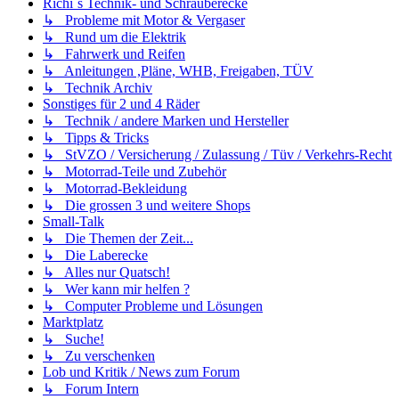
Richi´s Technik- und Schrauberecke
↳ Probleme mit Motor & Vergaser
↳ Rund um die Elektrik
↳ Fahrwerk und Reifen
↳ Anleitungen ,Pläne, WHB, Freigaben, TÜV
↳ Technik Archiv
Sonstiges für 2 und 4 Räder
↳ Technik / andere Marken und Hersteller
↳ Tipps & Tricks
↳ StVZO / Versicherung / Zulassung / Tüv / Verkehrs-Recht
↳ Motorrad-Teile und Zubehör
↳ Motorrad-Bekleidung
↳ Die grossen 3 und weitere Shops
Small-Talk
↳ Die Themen der Zeit...
↳ Die Laberecke
↳ Alles nur Quatsch!
↳ Wer kann mir helfen ?
↳ Computer Probleme und Lösungen
Marktplatz
↳ Suche!
↳ Zu verschenken
Lob und Kritik / News zum Forum
↳ Forum Intern