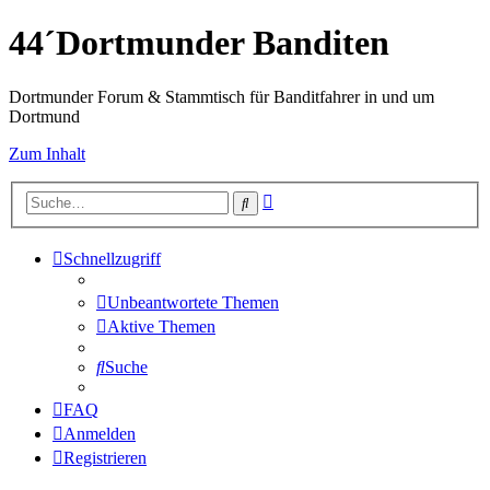
44´Dortmunder Banditen
Dortmunder Forum & Stammtisch für Banditfahrer in und um
Dortmund
Zum Inhalt
Erweiterte
Suche
Suche
Schnellzugriff
Unbeantwortete Themen
Aktive Themen
Suche
FAQ
Anmelden
Registrieren