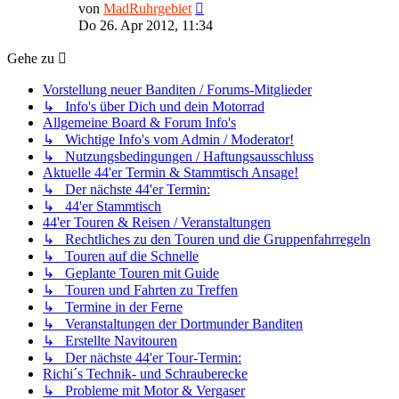
Neuester
von
MadRuhrgebiet
Beitrag
Do 26. Apr 2012, 11:34
Gehe zu
Vorstellung neuer Banditen / Forums-Mitglieder
↳ Info's über Dich und dein Motorrad
Allgemeine Board & Forum Info's
↳ Wichtige Info's vom Admin / Moderator!
↳ Nutzungsbedingungen / Haftungsausschluss
Aktuelle 44'er Termin & Stammtisch Ansage!
↳ Der nächste 44'er Termin:
↳ 44'er Stammtisch
44'er Touren & Reisen / Veranstaltungen
↳ Rechtliches zu den Touren und die Gruppenfahrregeln
↳ Touren auf die Schnelle
↳ Geplante Touren mit Guide
↳ Touren und Fahrten zu Treffen
↳ Termine in der Ferne
↳ Veranstaltungen der Dortmunder Banditen
↳ Erstellte Navitouren
↳ Der nächste 44'er Tour-Termin:
Richi´s Technik- und Schrauberecke
↳ Probleme mit Motor & Vergaser