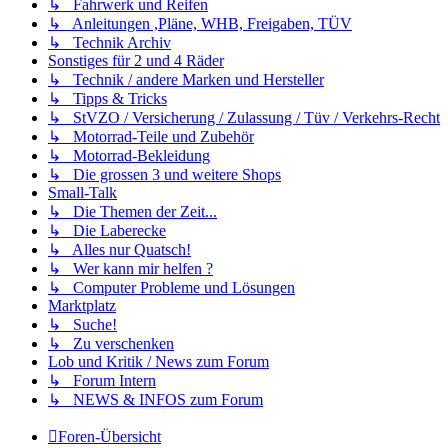
↳ Fahrwerk und Reifen
↳ Anleitungen ,Pläne, WHB, Freigaben, TÜV
↳ Technik Archiv
Sonstiges für 2 und 4 Räder
↳ Technik / andere Marken und Hersteller
↳ Tipps & Tricks
↳ StVZO / Versicherung / Zulassung / Tüv / Verkehrs-Recht
↳ Motorrad-Teile und Zubehör
↳ Motorrad-Bekleidung
↳ Die grossen 3 und weitere Shops
Small-Talk
↳ Die Themen der Zeit...
↳ Die Laberecke
↳ Alles nur Quatsch!
↳ Wer kann mir helfen ?
↳ Computer Probleme und Lösungen
Marktplatz
↳ Suche!
↳ Zu verschenken
Lob und Kritik / News zum Forum
↳ Forum Intern
↳ NEWS & INFOS zum Forum
Foren-Übersicht