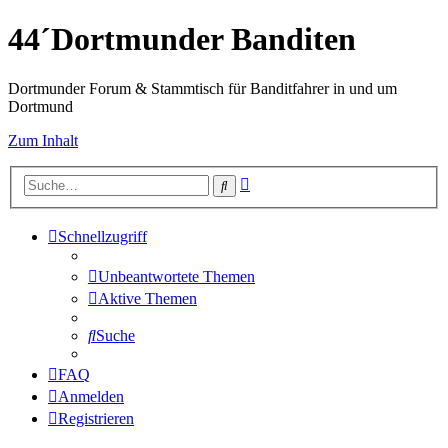
44´Dortmunder Banditen
Dortmunder Forum & Stammtisch für Banditfahrer in und um
Dortmund
Zum Inhalt
Erweiterte
Suche
Suche
Schnellzugriff
Unbeantwortete Themen
Aktive Themen
Suche
FAQ
Anmelden
Registrieren