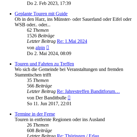
Beitrag
Do 2. Feb 2023, 17:39
Geplante Touren mit Guide
Ob in den Harz, ins Münster- oder Sauerland oder Eifel oder
WSB oder.. oder...
62
Themen
1526
Beiträge
Letzter Beitrag
Re: 1.Mai 2024
Neuester
von
alpin
Beitrag
Do 2. Mai 2024, 08:09
Touren und Fahrten zu Treffen
Wo sich die Gemeinde bei Veranstaltungen und fremden
Stammtischen trifft
35
Themen
566
Beiträge
Letzter Beitrag
Re: Jahrestreffen Banditforum…
Neuester
von
Der Banditbulle
Beitrag
So 11. Jun 2017, 22:01
Termine in der Ferne
Touren in entfernte Regionen oder ins Ausland
26
Themen
608
Beiträge
Letzter Beitrag
Re: Thüringen / Erlau