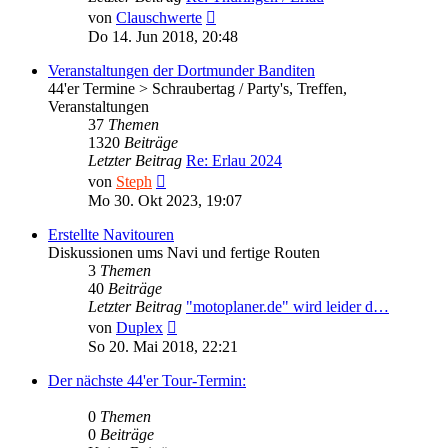
Neuester
von
Clauschwerte
Beitrag
Do 14. Jun 2018, 20:48
Veranstaltungen der Dortmunder Banditen
44'er Termine > Schraubertag / Party's, Treffen,
Veranstaltungen
37
Themen
1320
Beiträge
Letzter Beitrag
Re: Erlau 2024
Neuester
von
Steph
Beitrag
Mo 30. Okt 2023, 19:07
Erstellte Navitouren
Diskussionen ums Navi und fertige Routen
3
Themen
40
Beiträge
Letzter Beitrag
"motoplaner.de" wird leider d…
Neuester
von
Duplex
Beitrag
So 20. Mai 2018, 22:21
Der nächste 44'er Tour-Termin:
0
Themen
0
Beiträge