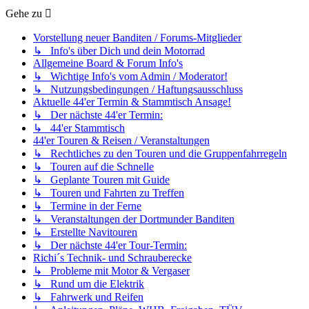
Gehe zu
Vorstellung neuer Banditen / Forums-Mitglieder
↳ Info's über Dich und dein Motorrad
Allgemeine Board & Forum Info's
↳ Wichtige Info's vom Admin / Moderator!
↳ Nutzungsbedingungen / Haftungsausschluss
Aktuelle 44'er Termin & Stammtisch Ansage!
↳ Der nächste 44'er Termin:
↳ 44'er Stammtisch
44'er Touren & Reisen / Veranstaltungen
↳ Rechtliches zu den Touren und die Gruppenfahrregeln
↳ Touren auf die Schnelle
↳ Geplante Touren mit Guide
↳ Touren und Fahrten zu Treffen
↳ Termine in der Ferne
↳ Veranstaltungen der Dortmunder Banditen
↳ Erstellte Navitouren
↳ Der nächste 44'er Tour-Termin:
Richi´s Technik- und Schrauberecke
↳ Probleme mit Motor & Vergaser
↳ Rund um die Elektrik
↳ Fahrwerk und Reifen