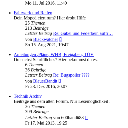
Beitrag
Mo 11. Jul 2016, 11:40
Fahrwerk und Reifen
Dein Moped eiert rum? Hier droht Hilfe
25
Themen
213
Beiträge
Letzter Beitrag
Re: Gabel und Federbein auffr…
Neuester
von
Blackwatcher
Beitrag
So 15. Aug 2021, 19:47
Anleitungen ,Pläne, WHB, Freigaben, TÜV
Du suchst Schriftliches? Hier bekommst du es.
6
Themen
36
Beiträge
Letzter Beitrag
Re: Bugspoiler ????
Neuester
von
BlauerBandit
Beitrag
Fr 23. Dez 2016, 20:07
Technik Archiv
Beiträge aus dem alten Forum. Nur Lesemöglichkeit !
36
Themen
399
Beiträge
Neuester
Letzter Beitrag
von
600bandit88
Beitrag
Fr 17. Mai 2013, 19:25