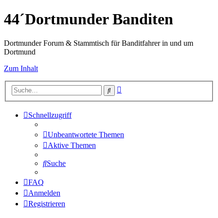
44´Dortmunder Banditen
Dortmunder Forum & Stammtisch für Banditfahrer in und um
Dortmund
Zum Inhalt
Erweiterte
Suche
Suche
Schnellzugriff
Unbeantwortete Themen
Aktive Themen
Suche
FAQ
Anmelden
Registrieren