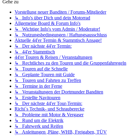
Gehe zu
Vorstellung neuer Banditen / Forums-Mitglieder
↳ Info's über Dich und dein Motorrad
Allgemeine Board & Forum Info's
↳ Wichtige Info's vom Admin / Moderator!
↳ Nutzungsbedingungen / Haftungsausschluss
Aktuelle 44'er Termin & Stammtisch Ansage!
↳ Der nächste 44'er Termin:
↳ 44'er Stammtisch
44'er Touren & Reisen / Veranstaltungen
↳ Rechtliches zu den Touren und die Gruppenfahrregeln
↳ Touren auf die Schnelle
↳ Geplante Touren mit Guide
↳ Touren und Fahrten zu Treffen
↳ Termine in der Ferne
↳ Veranstaltungen der Dortmunder Banditen
↳ Erstellte Navitouren
↳ Der nächste 44'er Tour-Termin:
Richi´s Technik- und Schrauberecke
↳ Probleme mit Motor & Vergaser
↳ Rund um die Elektrik
↳ Fahrwerk und Reifen
↳ Anleitungen ,Pläne, WHB, Freigaben, TÜV