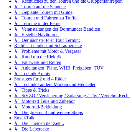
↳ Rechtliches zu den Touren und die Gruppenfahrregeln
↳ Touren auf die Schnelle
↳ Geplante Touren mit Guide
↳ Touren und Fahrten zu Treffen
↳ Termine in der Ferne
↳ Veranstaltungen der Dortmunder Banditen
↳ Erstellte Navitouren
↳ Der nächste 44'er Tour-Termin:
Richi´s Technik- und Schrauberecke
↳ Probleme mit Motor & Vergaser
↳ Rund um die Elektrik
↳ Fahrwerk und Reifen
↳ Anleitungen ,Pläne, WHB, Freigaben, TÜV
↳ Technik Archiv
Sonstiges für 2 und 4 Räder
↳ Technik / andere Marken und Hersteller
↳ Tipps & Tricks
↳ StVZO / Versicherung / Zulassung / Tüv / Verkehrs-Recht
↳ Motorrad-Teile und Zubehör
↳ Motorrad-Bekleidung
↳ Die grossen 3 und weitere Shops
Small-Talk
↳ Die Themen der Zeit...
↳ Die Laberecke