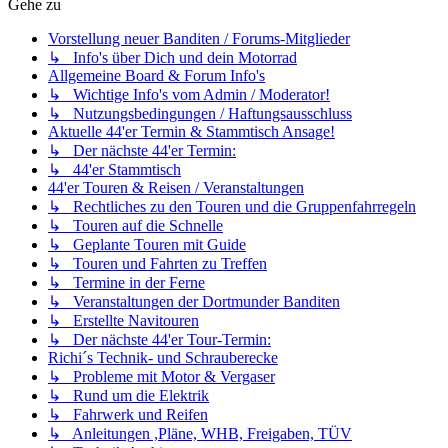
Gehe zu
Vorstellung neuer Banditen / Forums-Mitglieder
↳ Info's über Dich und dein Motorrad
Allgemeine Board & Forum Info's
↳ Wichtige Info's vom Admin / Moderator!
↳ Nutzungsbedingungen / Haftungsausschluss
Aktuelle 44'er Termin & Stammtisch Ansage!
↳ Der nächste 44'er Termin:
↳ 44'er Stammtisch
44'er Touren & Reisen / Veranstaltungen
↳ Rechtliches zu den Touren und die Gruppenfahrregeln
↳ Touren auf die Schnelle
↳ Geplante Touren mit Guide
↳ Touren und Fahrten zu Treffen
↳ Termine in der Ferne
↳ Veranstaltungen der Dortmunder Banditen
↳ Erstellte Navitouren
↳ Der nächste 44'er Tour-Termin:
Richi´s Technik- und Schrauberecke
↳ Probleme mit Motor & Vergaser
↳ Rund um die Elektrik
↳ Fahrwerk und Reifen
↳ Anleitungen ,Pläne, WHB, Freigaben, TÜV