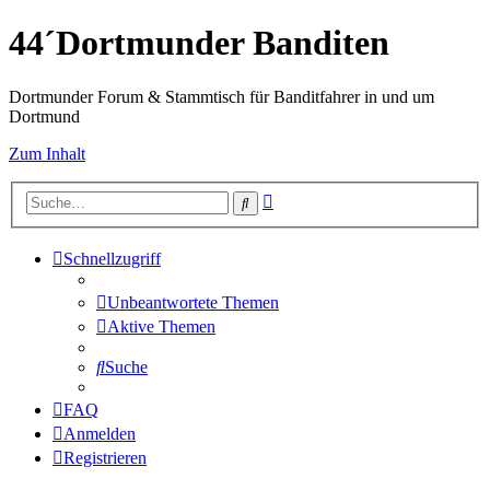
44´Dortmunder Banditen
Dortmunder Forum & Stammtisch für Banditfahrer in und um
Dortmund
Zum Inhalt
Erweiterte
Suche
Suche
Schnellzugriff
Unbeantwortete Themen
Aktive Themen
Suche
FAQ
Anmelden
Registrieren