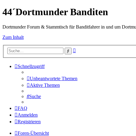
44´Dortmunder Banditen
Dortmunder Forum & Stammtisch für Banditfahrer in und um Dortm
Zum Inhalt
Erweiterte
Suche
Suche
Schnellzugriff
Unbeantwortete Themen
Aktive Themen
Suche
FAQ
Anmelden
Registrieren
Foren-Übersicht