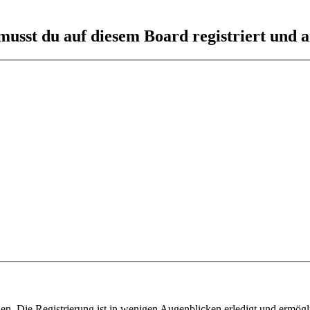
usst du auf diesem Board registriert und a
n. Die Registrierung ist in wenigen Augenblicken erledigt und ermögli